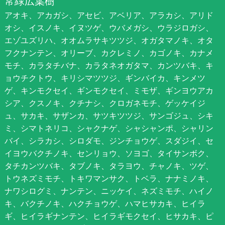
常緑広葉樹
アオキ、アカガシ、アセビ、アベリア、アラカシ、アリド
オシ、イスノキ、イヌツゲ、ウバメガシ、ウラジロガシ、
エゾユズリハ、オオムラサキツツジ、オガタマノキ、オタ
フクナンテン、オリーブ、カクレミノ、カゴノキ、カナメ
モチ、カラタチバナ、カラタネオガタマ、カンツバキ、キ
ョウチクトウ、キリシマツツジ、ギンバイカ、キンメツ
ゲ、キンモクセイ、ギンモクセイ、ミモザ、ギンヨウアカ
シア、クスノキ、クチナシ、クロガネモチ、ゲッケイジ
ュ、サカキ、サザンカ、サツキツツジ、サンゴジュ、シキ
ミ、シマトネリコ、シャクナゲ、シャシャンポ、シャリン
バイ、シラカシ、シロダモ、ジンチョウゲ、スダジイ、セ
イヨウバクチノキ、センリョウ、ソヨゴ、タイサンボク、
タチカンツバキ、タブノキ、タラヨウ、チャノキ、ツゲ、
トウネズミモチ、トキワマンサク、トベラ、ナナミノキ、
ナワシログミ、ナンテン、ニッケイ、ネズミモチ、ハイノ
キ、バクチノキ、ハクチョウゲ、ハマヒサカキ、ヒイラ
ギ、ヒイラギナンテン、ヒイラギモクセイ、ヒサカキ、ピ