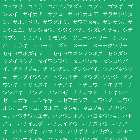
コデマリ、コナラ、コバノガマズミ、コブシ、ゴマギ、ゴ
ンズイ、サイカチ、ザクロ、サトウカエデ、サラサドウダ
ン、サルスベリ、サワグルミ、サワフタギ、サンザシ、サ
ンシュユ、サンショウ、シジミバナ、シダレヤナギ、シデ
コブシ、シナノキ、シモツケ、ジューンベリー、シラカ
バ、シラキ、シロモジ、ズミ、スモモ、スモークツリー、
セイヨウボダイジュ、セイヨウニンジンボク、センダン、
ソメイヨシノ、タイワンフウ、タニウツギ、ダンコウバ
イ、チドリノキ、チャンチン、チンシバイ、ツクバネウツ
ギ、テンダイウヤク、トウカエデ、ドウダンツツジ、ドク
ウツギ、トサミズキ、トチノキ、トチュウ、トネリコ、ナ
ツツバキ、ナツメ、ナツハゼ、ナナカマド、ナンキンハ
ゼ、ニガキ、ニシキギ、ニセアカシア、ニワウメ、ニワウ
ルシ、ニワトコ、ヌルデ、ネジキ、ネムノキ、ノリウツ
ギ、ハウチワカエデ、ハクウンボク、ハコネウツギ、ハゼ
ノキ、ハナイカダ、ハナカイドウ、ハナズオウ、ハナノ
キ、ハナミズキ、ハマナス、ハリギリ、ハリグワ、ハルニ
レ、ハンカチノキ、ハンノキ、ヒメウツギ、ヒメシャラ、