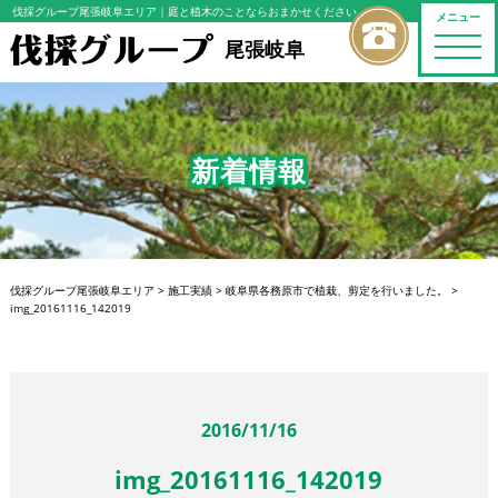
伐採グループ尾張岐阜エリア
｜庭と植木のことならおまかせください
メニュー
toggle
尾張岐阜
naviga
新着情報
伐採グループ尾張岐阜エリア
>
施工実績
>
岐阜県各務原市で植栽、剪定を行いました。
>
img_20161116_142019
2016/11/16
img_20161116_142019