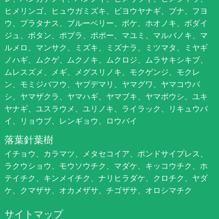
ヒメリンゴ、ヒュウガミズキ、ビヨウヤナギ、ブナ、フヨ
ウ、プラタナス、ブルーベリー、ボケ、ホオノキ、ボダイ
ジュ、ボタン、ポプラ、ポポー、マユミ、マルバノキ、マ
ルメロ、マンサク、ミズキ、ミズナラ、ミツマタ、ミヤギ
ノハギ、ムクゲ、ムクノキ、ムクロジ、ムラサキシキブ、
ムレスズメ、メギ、メグスリノキ、モクゲンジ、モクレ
ン、モミジバフウ、ヤブデマリ、ヤマグワ、ヤマコウバ
シ、ヤマザクラ、ヤマハギ、ヤマブキ、ヤマボウシ、ユキ
ヤナギ、ユスラウメ、ユリノキ、ライラック、リキュウバ
イ、リョウブ、レンギョウ、ロウバイ
落葉針葉樹
イチョウ、カラマツ、メタセコイア、ポンドサイプレス、
ラクウショウ、モウソウチク、マダケ、キッコウチク、ホ
テイチク、キンメイチク、ナリヒラダケ、クロチク、ヤダ
ケ、クマザサ、オカメザサ、チゴザサ、オロシマチク
サイトマップ