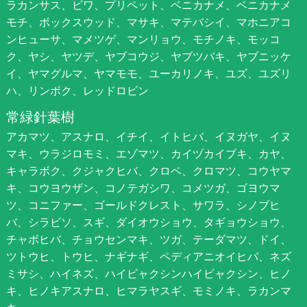
ラカンサス、ビワ、プリペット、ベニカナメ、ベニカナメ
モチ、ボックスウッド、マサキ、マテバシイ、マホニアコ
ンヒューサ、マメツゲ、マンリョウ、モチノキ、モッコ
ク、ヤシ、ヤツデ、ヤブコウジ、ヤブツバキ、ヤブニッケ
イ、ヤマグルマ、ヤマモモ、ユーカリノキ、ユズ、ユズリ
ハ、リンボク、レッドロビン
常緑針葉樹
アカマツ、アスナロ、イチイ、イトヒバ、イヌガヤ、イヌ
マキ、ウラジロモミ、エゾマツ、カイヅカイブキ、カヤ、
キャラボク、クジャクヒバ、クロベ、クロマツ、コウヤマ
キ、コウヨウザン、コノテガシワ、コメツガ、ゴヨウマ
ツ、コニファー、ゴールドクレスト、サワラ、シノブヒ
バ、シラビソ、スギ、ダイオウショウ、タギョウショウ、
チャボヒバ、チョウセンマキ、ツガ、テーダマツ、ドイ、
ツトウヒ、トウヒ、ナギナギ、ペディアニオイヒバ、ネズ
ミサシ、ハイネズ、ハイビャクシンハイビャクシン、ヒノ
キ、ヒノキアスナロ、ヒマラヤスギ、モミノキ、ラカンマ