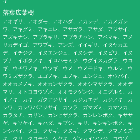
キ
落葉広葉樹
アオギリ、アオダモ、アオハダ、アカシデ、アカメガシ
ワ、アキグミ、アキニレ、アサガラ、アサダ、アジサイ、
アズキナシ、アブラギリ、アブラチャン、アベマキ、アメ
リカデイゴ、アワブキ、アンズ、イイギリ、イタヤカエ
デ、イチジク、イヌエンジュ、イヌシデ、イヌビワ、イヌ
ブナ、イボタノキ、イロハモミジ、ウグイスカグラ、ウコ
ギ、ウチワノキ、ウツギ、ウメ、ウメモドキ、ウルシ、ウ
ワミズザクラ、エゴノキ、エノキ、エンジュ、オウバイ、
オオカメノキ、オオカンザクラ、オオシマザクラ、オオデ
マリ、オトコヨウゾメ、オオモクゲンジ、オニグルミ、カ
イノキ、カキ、ガクアジサイ、カジカエデ、カジノキ、カ
シワ、カシワバアジサイ、カツラ、ガマズミ、カマツカ、
カラタチ、カリン、カンヒザクラ、カンレンボク、キササ
ゲ、キソケイ、キハダ、キブシ、キリ、キンギンボク、キ
ンシバイ、クコ、クサギ、クヌギ、クマシデ、クマノミズ
キ、クリ、クロモジ、ケヤキ、ゲンカイツツジ、コウゾ、