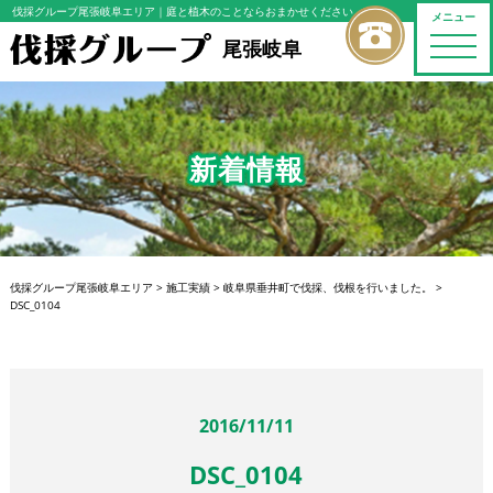
伐採グループ尾張岐阜エリア
｜庭と植木のことならおまかせください
メニュー
toggle
尾張岐阜
naviga
新着情報
伐採グループ尾張岐阜エリア
>
施工実績
>
岐阜県垂井町で伐採、伐根を行いました。
>
DSC_0104
2016/11/11
DSC_0104