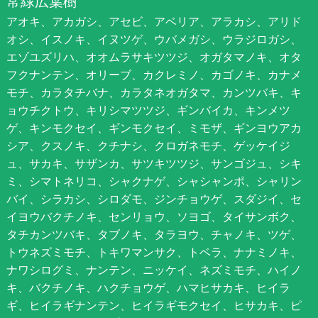
常緑広葉樹
アオキ、アカガシ、アセビ、アベリア、アラカシ、アリド
オシ、イスノキ、イヌツゲ、ウバメガシ、ウラジロガシ、
エゾユズリハ、オオムラサキツツジ、オガタマノキ、オタ
フクナンテン、オリーブ、カクレミノ、カゴノキ、カナメ
モチ、カラタチバナ、カラタネオガタマ、カンツバキ、キ
ョウチクトウ、キリシマツツジ、ギンバイカ、キンメツ
ゲ、キンモクセイ、ギンモクセイ、ミモザ、ギンヨウアカ
シア、クスノキ、クチナシ、クロガネモチ、ゲッケイジ
ュ、サカキ、サザンカ、サツキツツジ、サンゴジュ、シキ
ミ、シマトネリコ、シャクナゲ、シャシャンポ、シャリン
バイ、シラカシ、シロダモ、ジンチョウゲ、スダジイ、セ
イヨウバクチノキ、センリョウ、ソヨゴ、タイサンボク、
タチカンツバキ、タブノキ、タラヨウ、チャノキ、ツゲ、
トウネズミモチ、トキワマンサク、トベラ、ナナミノキ、
ナワシログミ、ナンテン、ニッケイ、ネズミモチ、ハイノ
キ、バクチノキ、ハクチョウゲ、ハマヒサカキ、ヒイラ
ギ、ヒイラギナンテン、ヒイラギモクセイ、ヒサカキ、ピ