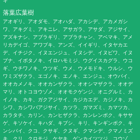
キ
落葉広葉樹
アオギリ、アオダモ、アオハダ、アカシデ、アカメガシ
ワ、アキグミ、アキニレ、アサガラ、アサダ、アジサイ、
アズキナシ、アブラギリ、アブラチャン、アベマキ、アメ
リカデイゴ、アワブキ、アンズ、イイギリ、イタヤカエ
デ、イチジク、イヌエンジュ、イヌシデ、イヌビワ、イヌ
ブナ、イボタノキ、イロハモミジ、ウグイスカグラ、ウコ
ギ、ウチワノキ、ウツギ、ウメ、ウメモドキ、ウルシ、ウ
ワミズザクラ、エゴノキ、エノキ、エンジュ、オウバイ、
オオカメノキ、オオカンザクラ、オオシマザクラ、オオデ
マリ、オトコヨウゾメ、オオモクゲンジ、オニグルミ、カ
イノキ、カキ、ガクアジサイ、カジカエデ、カジノキ、カ
シワ、カシワバアジサイ、カツラ、ガマズミ、カマツカ、
カラタチ、カリン、カンヒザクラ、カンレンボク、キササ
ゲ、キソケイ、キハダ、キブシ、キリ、キンギンボク、キ
ンシバイ、クコ、クサギ、クヌギ、クマシデ、クマノミズ
キ、クリ、クロモジ、ケヤキ、ゲンカイツツジ、コウゾ、