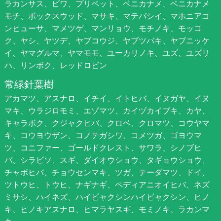
ラカンサス、ビワ、プリペット、ベニカナメ、ベニカナメ
モチ、ボックスウッド、マサキ、マテバシイ、マホニアコ
ンヒューサ、マメツゲ、マンリョウ、モチノキ、モッコ
ク、ヤシ、ヤツデ、ヤブコウジ、ヤブツバキ、ヤブニッケ
イ、ヤマグルマ、ヤマモモ、ユーカリノキ、ユズ、ユズリ
ハ、リンボク、レッドロビン
常緑針葉樹
アカマツ、アスナロ、イチイ、イトヒバ、イヌガヤ、イヌ
マキ、ウラジロモミ、エゾマツ、カイヅカイブキ、カヤ、
キャラボク、クジャクヒバ、クロベ、クロマツ、コウヤマ
キ、コウヨウザン、コノテガシワ、コメツガ、ゴヨウマ
ツ、コニファー、ゴールドクレスト、サワラ、シノブヒ
バ、シラビソ、スギ、ダイオウショウ、タギョウショウ、
チャボヒバ、チョウセンマキ、ツガ、テーダマツ、ドイ、
ツトウヒ、トウヒ、ナギナギ、ペディアニオイヒバ、ネズ
ミサシ、ハイネズ、ハイビャクシンハイビャクシン、ヒノ
キ、ヒノキアスナロ、ヒマラヤスギ、モミノキ、ラカンマ