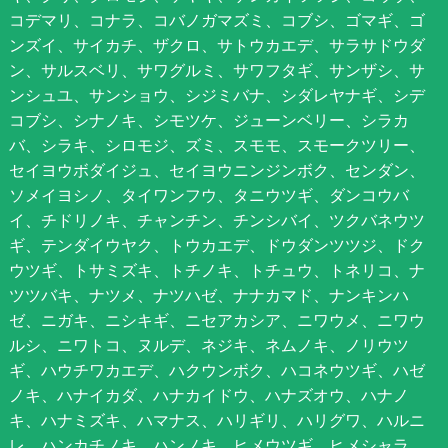
コデマリ、コナラ、コバノガマズミ、コブシ、ゴマギ、ゴ
ンズイ、サイカチ、ザクロ、サトウカエデ、サラサドウダ
ン、サルスベリ、サワグルミ、サワフタギ、サンザシ、サ
ンシュユ、サンショウ、シジミバナ、シダレヤナギ、シデ
コブシ、シナノキ、シモツケ、ジューンベリー、シラカ
バ、シラキ、シロモジ、ズミ、スモモ、スモークツリー、
セイヨウボダイジュ、セイヨウニンジンボク、センダン、
ソメイヨシノ、タイワンフウ、タニウツギ、ダンコウバ
イ、チドリノキ、チャンチン、チンシバイ、ツクバネウツ
ギ、テンダイウヤク、トウカエデ、ドウダンツツジ、ドク
ウツギ、トサミズキ、トチノキ、トチュウ、トネリコ、ナ
ツツバキ、ナツメ、ナツハゼ、ナナカマド、ナンキンハ
ゼ、ニガキ、ニシキギ、ニセアカシア、ニワウメ、ニワウ
ルシ、ニワトコ、ヌルデ、ネジキ、ネムノキ、ノリウツ
ギ、ハウチワカエデ、ハクウンボク、ハコネウツギ、ハゼ
ノキ、ハナイカダ、ハナカイドウ、ハナズオウ、ハナノ
キ、ハナミズキ、ハマナス、ハリギリ、ハリグワ、ハルニ
レ、ハンカチノキ、ハンノキ、ヒメウツギ、ヒメシャラ、