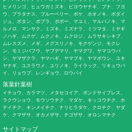
ヒメリンゴ、ヒュウガミズキ、ビヨウヤナギ、ブナ、フヨ
ウ、プラタナス、ブルーベリー、ボケ、ホオノキ、ボダイ
ジュ、ボタン、ポプラ、ポポー、マユミ、マルバノキ、マ
ルメロ、マンサク、ミズキ、ミズナラ、ミツマタ、ミヤギ
ノハギ、ムクゲ、ムクノキ、ムクロジ、ムラサキシキブ、
ムレスズメ、メギ、メグスリノキ、モクゲンジ、モクレ
ン、モミジバフウ、ヤブデマリ、ヤマグワ、ヤマコウバ
シ、ヤマザクラ、ヤマハギ、ヤマブキ、ヤマボウシ、ユキ
ヤナギ、ユスラウメ、ユリノキ、ライラック、リキュウバ
イ、リョウブ、レンギョウ、ロウバイ
落葉針葉樹
イチョウ、カラマツ、メタセコイア、ポンドサイプレス、
ラクウショウ、モウソウチク、マダケ、キッコウチク、ホ
テイチク、キンメイチク、ナリヒラダケ、クロチク、ヤダ
ケ、クマザサ、オカメザサ、チゴザサ、オロシマチク
サイトマップ