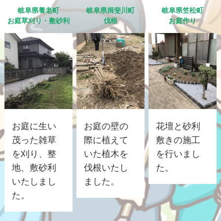
岐阜県養老町
岐阜県揖斐川町
岐阜県笠松町
お庭草刈り・敷砂利
伐根
お庭作り
お庭に生い
お庭の壁の
花壇と砂利
茂った雑草
際に植えて
敷きの施工
を刈り、整
いた植木を
を行いまし
地、敷砂利
伐根いたし
た。
いたしまし
ました。
た。