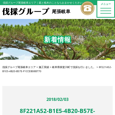
伐採グループ尾張岐阜エリア
｜庭と植木のことならおまかせください
メニュー
toggle
尾張岐阜
naviga
新着情報
伐採グループ尾張岐阜エリア
>
施工実績
>
岐阜県揖斐川町で伐採を行いました。
>
8F221A52-
B1E5-4B20-B57E-F1CCEB08B770
2018/02/03
8F221A52-B1E5-4B20-B57E-