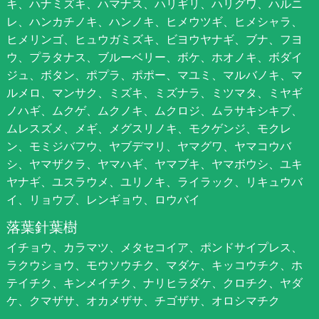
キ、ハナミズキ、ハマナス、ハリギリ、ハリグワ、ハルニ
レ、ハンカチノキ、ハンノキ、ヒメウツギ、ヒメシャラ、
ヒメリンゴ、ヒュウガミズキ、ビヨウヤナギ、ブナ、フヨ
ウ、プラタナス、ブルーベリー、ボケ、ホオノキ、ボダイ
ジュ、ボタン、ポプラ、ポポー、マユミ、マルバノキ、マ
ルメロ、マンサク、ミズキ、ミズナラ、ミツマタ、ミヤギ
ノハギ、ムクゲ、ムクノキ、ムクロジ、ムラサキシキブ、
ムレスズメ、メギ、メグスリノキ、モクゲンジ、モクレ
ン、モミジバフウ、ヤブデマリ、ヤマグワ、ヤマコウバ
シ、ヤマザクラ、ヤマハギ、ヤマブキ、ヤマボウシ、ユキ
ヤナギ、ユスラウメ、ユリノキ、ライラック、リキュウバ
イ、リョウブ、レンギョウ、ロウバイ
落葉針葉樹
イチョウ、カラマツ、メタセコイア、ポンドサイプレス、
ラクウショウ、モウソウチク、マダケ、キッコウチク、ホ
テイチク、キンメイチク、ナリヒラダケ、クロチク、ヤダ
ケ、クマザサ、オカメザサ、チゴザサ、オロシマチク