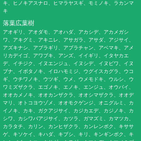
キ、ヒノキアスナロ、ヒマラヤスギ、モミノキ、ラカンマ
キ
落葉広葉樹
アオギリ、アオダモ、アオハダ、アカシデ、アカメガシ
ワ、アキグミ、アキニレ、アサガラ、アサダ、アジサイ、
アズキナシ、アブラギリ、アブラチャン、アベマキ、アメ
リカデイゴ、アワブキ、アンズ、イイギリ、イタヤカエ
デ、イチジク、イヌエンジュ、イヌシデ、イヌビワ、イヌ
ブナ、イボタノキ、イロハモミジ、ウグイスカグラ、ウコ
ギ、ウチワノキ、ウツギ、ウメ、ウメモドキ、ウルシ、ウ
ワミズザクラ、エゴノキ、エノキ、エンジュ、オウバイ、
オオカメノキ、オオカンザクラ、オオシマザクラ、オオデ
マリ、オトコヨウゾメ、オオモクゲンジ、オニグルミ、カ
イノキ、カキ、ガクアジサイ、カジカエデ、カジノキ、カ
シワ、カシワバアジサイ、カツラ、ガマズミ、カマツカ、
カラタチ、カリン、カンヒザクラ、カンレンボク、キササ
ゲ、キソケイ、キハダ、キブシ、キリ、キンギンボク、キ