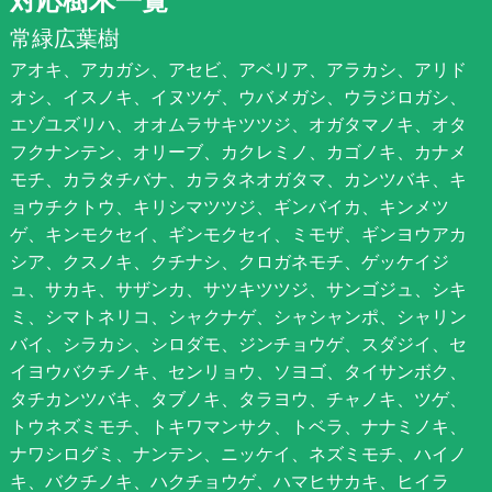
常緑広葉樹
アオキ、アカガシ、アセビ、アベリア、アラカシ、アリド
オシ、イスノキ、イヌツゲ、ウバメガシ、ウラジロガシ、
エゾユズリハ、オオムラサキツツジ、オガタマノキ、オタ
フクナンテン、オリーブ、カクレミノ、カゴノキ、カナメ
モチ、カラタチバナ、カラタネオガタマ、カンツバキ、キ
ョウチクトウ、キリシマツツジ、ギンバイカ、キンメツ
ゲ、キンモクセイ、ギンモクセイ、ミモザ、ギンヨウアカ
シア、クスノキ、クチナシ、クロガネモチ、ゲッケイジ
ュ、サカキ、サザンカ、サツキツツジ、サンゴジュ、シキ
ミ、シマトネリコ、シャクナゲ、シャシャンポ、シャリン
バイ、シラカシ、シロダモ、ジンチョウゲ、スダジイ、セ
イヨウバクチノキ、センリョウ、ソヨゴ、タイサンボク、
タチカンツバキ、タブノキ、タラヨウ、チャノキ、ツゲ、
トウネズミモチ、トキワマンサク、トベラ、ナナミノキ、
ナワシログミ、ナンテン、ニッケイ、ネズミモチ、ハイノ
キ、バクチノキ、ハクチョウゲ、ハマヒサカキ、ヒイラ