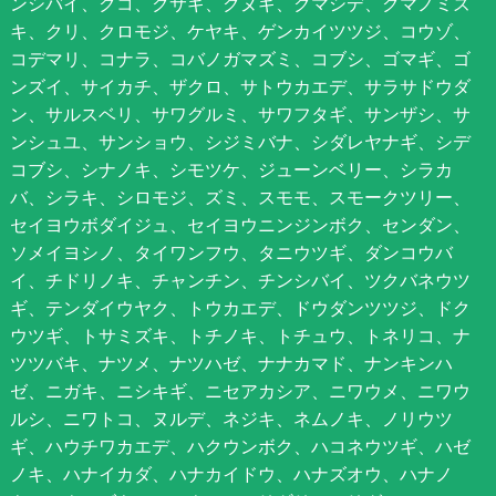
ンシバイ、クコ、クサギ、クヌギ、クマシデ、クマノミズ
キ、クリ、クロモジ、ケヤキ、ゲンカイツツジ、コウゾ、
コデマリ、コナラ、コバノガマズミ、コブシ、ゴマギ、ゴ
ンズイ、サイカチ、ザクロ、サトウカエデ、サラサドウダ
ン、サルスベリ、サワグルミ、サワフタギ、サンザシ、サ
ンシュユ、サンショウ、シジミバナ、シダレヤナギ、シデ
コブシ、シナノキ、シモツケ、ジューンベリー、シラカ
バ、シラキ、シロモジ、ズミ、スモモ、スモークツリー、
セイヨウボダイジュ、セイヨウニンジンボク、センダン、
ソメイヨシノ、タイワンフウ、タニウツギ、ダンコウバ
イ、チドリノキ、チャンチン、チンシバイ、ツクバネウツ
ギ、テンダイウヤク、トウカエデ、ドウダンツツジ、ドク
ウツギ、トサミズキ、トチノキ、トチュウ、トネリコ、ナ
ツツバキ、ナツメ、ナツハゼ、ナナカマド、ナンキンハ
ゼ、ニガキ、ニシキギ、ニセアカシア、ニワウメ、ニワウ
ルシ、ニワトコ、ヌルデ、ネジキ、ネムノキ、ノリウツ
ギ、ハウチワカエデ、ハクウンボク、ハコネウツギ、ハゼ
ノキ、ハナイカダ、ハナカイドウ、ハナズオウ、ハナノ