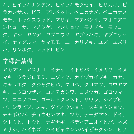
ギ、ヒイラギナンテン、ヒイラギモクセイ、ヒサカキ、ピ
ラカンサス、ビワ、プリペット、ベニカナメ、ベニカナメ
モチ、ボックスウッド、マサキ、マテバシイ、マホニアコ
ンヒューサ、マメツゲ、マンリョウ、モチノキ、モッコ
ク、ヤシ、ヤツデ、ヤブコウジ、ヤブツバキ、ヤブニッケ
イ、ヤマグルマ、ヤマモモ、ユーカリノキ、ユズ、ユズリ
ハ、リンボク、レッドロビン
常緑針葉樹
アカマツ、アスナロ、イチイ、イトヒバ、イヌガヤ、イヌ
マキ、ウラジロモミ、エゾマツ、カイヅカイブキ、カヤ、
キャラボク、クジャクヒバ、クロベ、クロマツ、コウヤマ
キ、コウヨウザン、コノテガシワ、コメツガ、ゴヨウマ
ツ、コニファー、ゴールドクレスト、サワラ、シノブヒ
バ、シラビソ、スギ、ダイオウショウ、タギョウショウ、
チャボヒバ、チョウセンマキ、ツガ、テーダマツ、ドイ、
ツトウヒ、トウヒ、ナギナギ、ペディアニオイヒバ、ネズ
ミサシ、ハイネズ、ハイビャクシンハイビャクシン、ヒノ