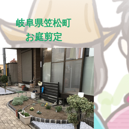
岐阜県笠松町
お庭剪定