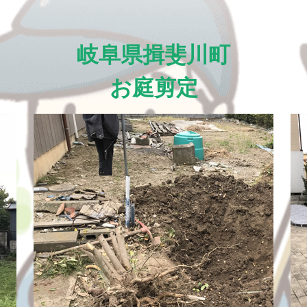
岐阜県揖斐川町
お庭剪定