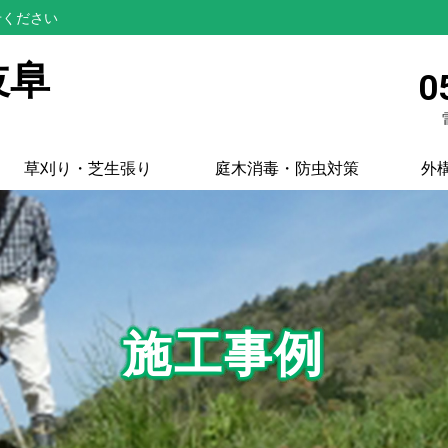
せください
岐阜
0
草刈り・芝生張り
庭木消毒・防虫対策
外
施工事例