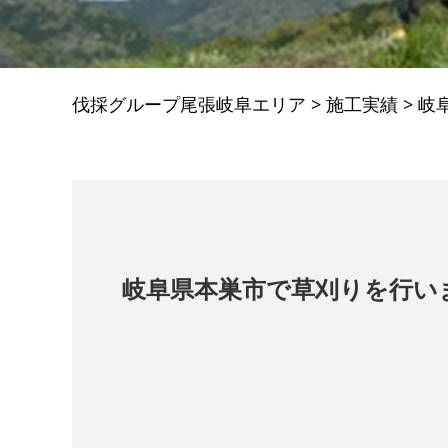
伐採グループ尾張岐阜エリア
>
施工実績
>
岐
岐阜県本巣市で草刈りを行い