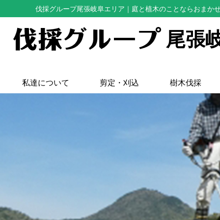
伐採グループ尾張岐阜エリア
｜庭と植木のことならおまか
尾張
私達について
剪定・刈込
樹木伐採