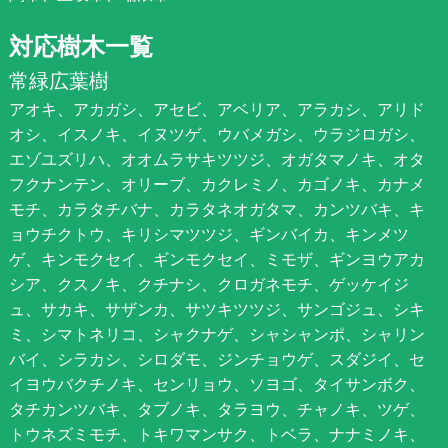
対応樹木一覧
常緑広葉樹
アオキ、アカガシ、アセビ、アベリア、アラカシ、アリド
オシ、イスノキ、イヌツゲ、ウバメガシ、ウラジロガシ、
エゾユズリハ、オオムラサキツツジ、オガタマノキ、オタ
フクナンテン、オリーブ、カクレミノ、カゴノキ、カナメ
モチ、カラタチバナ、カラタネオガタマ、カンツバキ、キ
ョウチクトウ、キリシマツツジ、ギンバイカ、キンメツ
ゲ、キンモクセイ、ギンモクセイ、ミモザ、ギンヨウアカ
シア、クスノキ、クチナシ、クロガネモチ、ゲッケイジ
ュ、サカキ、サザンカ、サツキツツジ、サンゴジュ、シキ
ミ、シマトネリコ、シャクナゲ、シャシャンポ、シャリン
バイ、シラカシ、シロダモ、ジンチョウゲ、スダジイ、セ
イヨウバクチノキ、センリョウ、ソヨゴ、タイサンボク、
タチカンツバキ、タブノキ、タラヨウ、チャノキ、ツゲ、
トウネズミモチ、トキワマンサク、トベラ、ナナミノキ、