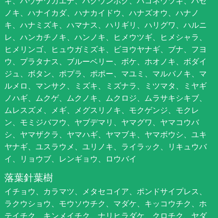
ギ、ハウチワカエデ、ハクウンボク、ハコネウツギ、ハゼ
ノキ、ハナイカダ、ハナカイドウ、ハナズオウ、ハナノ
キ、ハナミズキ、ハマナス、ハリギリ、ハリグワ、ハルニ
レ、ハンカチノキ、ハンノキ、ヒメウツギ、ヒメシャラ、
ヒメリンゴ、ヒュウガミズキ、ビヨウヤナギ、ブナ、フヨ
ウ、プラタナス、ブルーベリー、ボケ、ホオノキ、ボダイ
ジュ、ボタン、ポプラ、ポポー、マユミ、マルバノキ、マ
ルメロ、マンサク、ミズキ、ミズナラ、ミツマタ、ミヤギ
ノハギ、ムクゲ、ムクノキ、ムクロジ、ムラサキシキブ、
ムレスズメ、メギ、メグスリノキ、モクゲンジ、モクレ
ン、モミジバフウ、ヤブデマリ、ヤマグワ、ヤマコウバ
シ、ヤマザクラ、ヤマハギ、ヤマブキ、ヤマボウシ、ユキ
ヤナギ、ユスラウメ、ユリノキ、ライラック、リキュウバ
イ、リョウブ、レンギョウ、ロウバイ
落葉針葉樹
イチョウ、カラマツ、メタセコイア、ポンドサイプレス、
ラクウショウ、モウソウチク、マダケ、キッコウチク、ホ
テイチク、キンメイチク、ナリヒラダケ、クロチク、ヤダ