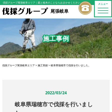
伐採グループ尾張岐阜エリア
｜庭と植木のことならおまかせください
メニュー
toggle
尾張岐阜
naviga
施工事例
伐採グループ尾張岐阜エリア
>
施工実績
>
岐阜県瑞穂市で伐採を行いました。
2022/03/24
岐阜県瑞穂市で伐採を行いまし