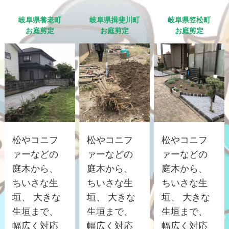
岐阜県養老町
岐阜県揖斐川町
岐阜県笠松町
お庭剪定
お庭剪定
お庭剪定
松やコニフ
松やコニフ
松やコニフ
ァーなどの
ァーなどの
ァーなどの
庭木から、
庭木から、
庭木から、
ちいさな生
ちいさな生
ちいさな生
垣、 大きな
垣、 大きな
垣、 大きな
生垣まで、
生垣まで、
生垣まで、
幅広く対応
幅広く対応
幅広く対応