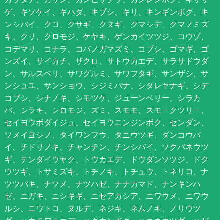
ゲ、キソケイ、キハダ、キブシ、キリ、キンギンボク、キ
ンシバイ、クコ、クサギ、クヌギ、クマシデ、クマノミズ
キ、クリ、クロモジ、ケヤキ、ゲンカイツツジ、コウゾ、
コデマリ、コナラ、コバノガマズミ、コブシ、ゴマギ、ゴ
ンズイ、サイカチ、ザクロ、サトウカエデ、サラサドウダ
ン、サルスベリ、サワグルミ、サワフタギ、サンザシ、サ
ンシュユ、サンショウ、シジミバナ、シダレヤナギ、シデ
コブシ、シナノキ、シモツケ、ジューンベリー、シラカ
バ、シラキ、シロモジ、ズミ、スモモ、スモークツリー、
セイヨウボダイジュ、セイヨウニンジンボク、センダン、
ソメイヨシノ、タイワンフウ、タニウツギ、ダンコウバ
イ、チドリノキ、チャンチン、チンシバイ、ツクバネウツ
ギ、テンダイウヤク、トウカエデ、ドウダンツツジ、ドク
ウツギ、トサミズキ、トチノキ、トチュウ、トネリコ、ナ
ツツバキ、ナツメ、ナツハゼ、ナナカマド、ナンキンハ
ゼ、ニガキ、ニシキギ、ニセアカシア、ニワウメ、ニワウ
ルシ、ニワトコ、ヌルデ、ネジキ、ネムノキ、ノリウツ