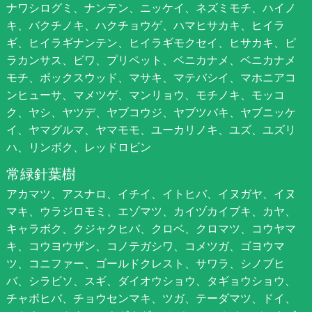
ナワシログミ、ナンテン、ニッケイ、ネズミモチ、ハイノ
キ、バクチノキ、ハクチョウゲ、ハマヒサカキ、ヒイラ
ギ、ヒイラギナンテン、ヒイラギモクセイ、ヒサカキ、ピ
ラカンサス、ビワ、プリペット、ベニカナメ、ベニカナメ
モチ、ボックスウッド、マサキ、マテバシイ、マホニアコ
ンヒューサ、マメツゲ、マンリョウ、モチノキ、モッコ
ク、ヤシ、ヤツデ、ヤブコウジ、ヤブツバキ、ヤブニッケ
イ、ヤマグルマ、ヤマモモ、ユーカリノキ、ユズ、ユズリ
ハ、リンボク、レッドロビン
常緑針葉樹
アカマツ、アスナロ、イチイ、イトヒバ、イヌガヤ、イヌ
マキ、ウラジロモミ、エゾマツ、カイヅカイブキ、カヤ、
キャラボク、クジャクヒバ、クロベ、クロマツ、コウヤマ
キ、コウヨウザン、コノテガシワ、コメツガ、ゴヨウマ
ツ、コニファー、ゴールドクレスト、サワラ、シノブヒ
バ、シラビソ、スギ、ダイオウショウ、タギョウショウ、
チャボヒバ、チョウセンマキ、ツガ、テーダマツ、ドイ、