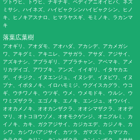
ツトウヒ、トウヒ、ナギナギ、ペディアニオイヒバ、ネズ
ミサシ、ハイネズ、ハイビャクシンハイビャクシン、ヒノ
キ、ヒノキアスナロ、ヒマラヤスギ、モミノキ、ラカンマ
キ
落葉広葉樹
アオギリ、アオダモ、アオハダ、アカシデ、アカメガシ
ワ、アキグミ、アキニレ、アサガラ、アサダ、アジサイ、
アズキナシ、アブラギリ、アブラチャン、アベマキ、アメ
リカデイゴ、アワブキ、アンズ、イイギリ、イタヤカエ
デ、イチジク、イヌエンジュ、イヌシデ、イヌビワ、イヌ
ブナ、イボタノキ、イロハモミジ、ウグイスカグラ、ウコ
ギ、ウチワノキ、ウツギ、ウメ、ウメモドキ、ウルシ、ウ
ワミズザクラ、エゴノキ、エノキ、エンジュ、オウバイ、
オオカメノキ、オオカンザクラ、オオシマザクラ、オオデ
マリ、オトコヨウゾメ、オオモクゲンジ、オニグルミ、カ
イノキ、カキ、ガクアジサイ、カジカエデ、カジノキ、カ
シワ、カシワバアジサイ、カツラ、ガマズミ、カマツカ、
カラタチ、カリン、カンヒザクラ、カンレンボク、キササ