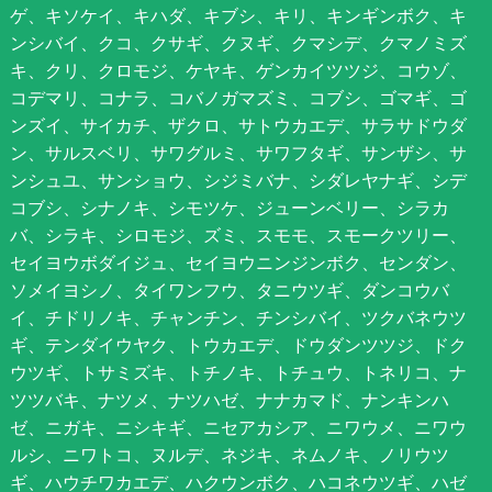
ゲ、キソケイ、キハダ、キブシ、キリ、キンギンボク、キ
ンシバイ、クコ、クサギ、クヌギ、クマシデ、クマノミズ
キ、クリ、クロモジ、ケヤキ、ゲンカイツツジ、コウゾ、
コデマリ、コナラ、コバノガマズミ、コブシ、ゴマギ、ゴ
ンズイ、サイカチ、ザクロ、サトウカエデ、サラサドウダ
ン、サルスベリ、サワグルミ、サワフタギ、サンザシ、サ
ンシュユ、サンショウ、シジミバナ、シダレヤナギ、シデ
コブシ、シナノキ、シモツケ、ジューンベリー、シラカ
バ、シラキ、シロモジ、ズミ、スモモ、スモークツリー、
セイヨウボダイジュ、セイヨウニンジンボク、センダン、
ソメイヨシノ、タイワンフウ、タニウツギ、ダンコウバ
イ、チドリノキ、チャンチン、チンシバイ、ツクバネウツ
ギ、テンダイウヤク、トウカエデ、ドウダンツツジ、ドク
ウツギ、トサミズキ、トチノキ、トチュウ、トネリコ、ナ
ツツバキ、ナツメ、ナツハゼ、ナナカマド、ナンキンハ
ゼ、ニガキ、ニシキギ、ニセアカシア、ニワウメ、ニワウ
ルシ、ニワトコ、ヌルデ、ネジキ、ネムノキ、ノリウツ
ギ、ハウチワカエデ、ハクウンボク、ハコネウツギ、ハゼ