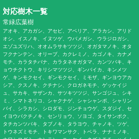
対応樹木一覧
常緑広葉樹
アオキ、アカガシ、アセビ、アベリア、アラカシ、アリド
オシ、イスノキ、イヌツゲ、ウバメガシ、ウラジロガシ、
エゾユズリハ、オオムラサキツツジ、オガタマノキ、オタ
フクナンテン、オリーブ、カクレミノ、カゴノキ、カナメ
モチ、カラタチバナ、カラタネオガタマ、カンツバキ、キ
ョウチクトウ、キリシマツツジ、ギンバイカ、キンメツ
ゲ、キンモクセイ、ギンモクセイ、ミモザ、ギンヨウアカ
シア、クスノキ、クチナシ、クロガネモチ、ゲッケイジ
ュ、サカキ、サザンカ、サツキツツジ、サンゴジュ、シキ
ミ、シマトネリコ、シャクナゲ、シャシャンポ、シャリン
バイ、シラカシ、シロダモ、ジンチョウゲ、スダジイ、セ
イヨウバクチノキ、センリョウ、ソヨゴ、タイサンボク、
タチカンツバキ、タブノキ、タラヨウ、チャノキ、ツゲ、
トウネズミモチ、トキワマンサク、トベラ、ナナミノキ、