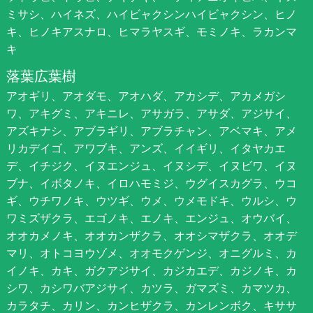
ミサシ、ハイネズ、ハイビャクシンハイビャクシン、ヒノ
キ、ヒノキアスナロ、ヒマラヤスギ、モミノキ、ラカンマ
キ
落葉広葉樹
アオギリ、アオダモ、アオハダ、アカシデ、アカメガシ
ワ、アキグミ、アキニレ、アサガラ、アサダ、アジサイ、
アズキナシ、アブラギリ、アブラチャン、アベマキ、アメ
リカデイゴ、アワブキ、アンズ、イイギリ、イタヤカエ
デ、イチジク、イヌエンジュ、イヌシデ、イヌビワ、イヌ
ブナ、イボタノキ、イロハモミジ、ウグイスカグラ、ウコ
ギ、ウチワノキ、ウツギ、ウメ、ウメモドキ、ウルシ、ウ
ワミズザクラ、エゴノキ、エノキ、エンジュ、オウバイ、
オオカメノキ、オオカンザクラ、オオシマザクラ、オオデ
マリ、オトコヨウゾメ、オオモクゲンジ、オニグルミ、カ
イノキ、カキ、ガクアジサイ、カジカエデ、カジノキ、カ
シワ、カシワバアジサイ、カツラ、ガマズミ、カマツカ、
カラタチ、カリン、カンヒザクラ、カンレンボク、キササ