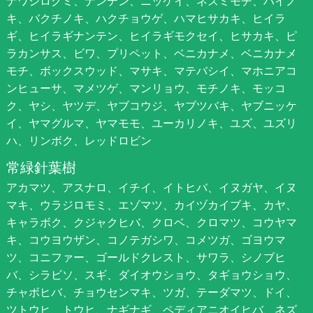
ナワシログミ、ナンテン、ニッケイ、ネズミモチ、ハイノ
キ、バクチノキ、ハクチョウゲ、ハマヒサカキ、ヒイラ
ギ、ヒイラギナンテン、ヒイラギモクセイ、ヒサカキ、ピ
ラカンサス、ビワ、プリペット、ベニカナメ、ベニカナメ
モチ、ボックスウッド、マサキ、マテバシイ、マホニアコ
ンヒューサ、マメツゲ、マンリョウ、モチノキ、モッコ
ク、ヤシ、ヤツデ、ヤブコウジ、ヤブツバキ、ヤブニッケ
イ、ヤマグルマ、ヤマモモ、ユーカリノキ、ユズ、ユズリ
ハ、リンボク、レッドロビン
常緑針葉樹
アカマツ、アスナロ、イチイ、イトヒバ、イヌガヤ、イヌ
マキ、ウラジロモミ、エゾマツ、カイヅカイブキ、カヤ、
キャラボク、クジャクヒバ、クロベ、クロマツ、コウヤマ
キ、コウヨウザン、コノテガシワ、コメツガ、ゴヨウマ
ツ、コニファー、ゴールドクレスト、サワラ、シノブヒ
バ、シラビソ、スギ、ダイオウショウ、タギョウショウ、
チャボヒバ、チョウセンマキ、ツガ、テーダマツ、ドイ、
ツトウヒ、トウヒ、ナギナギ、ペディアニオイヒバ、ネズ