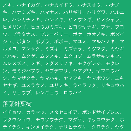
ノキ、ハナイカダ、ハナカイドウ、ハナズオウ、ハナノ
キ、ハナミズキ、ハマナス、ハリギリ、ハリグワ、ハルニ
レ、ハンカチノキ、ハンノキ、ヒメウツギ、ヒメシャラ、
ヒメリンゴ、ヒュウガミズキ、ビヨウヤナギ、ブナ、フヨ
ウ、プラタナス、ブルーベリー、ボケ、ホオノキ、ボダイ
ジュ、ボタン、ポプラ、ポポー、マユミ、マルバノキ、マ
ルメロ、マンサク、ミズキ、ミズナラ、ミツマタ、ミヤギ
ノハギ、ムクゲ、ムクノキ、ムクロジ、ムラサキシキブ、
ムレスズメ、メギ、メグスリノキ、モクゲンジ、モクレ
ン、モミジバフウ、ヤブデマリ、ヤマグワ、ヤマコウバ
シ、ヤマザクラ、ヤマハギ、ヤマブキ、ヤマボウシ、ユキ
ヤナギ、ユスラウメ、ユリノキ、ライラック、リキュウバ
イ、リョウブ、レンギョウ、ロウバイ
落葉針葉樹
イチョウ、カラマツ、メタセコイア、ポンドサイプレス、
ラクウショウ、モウソウチク、マダケ、キッコウチク、ホ
テイチク、キンメイチク、ナリヒラダケ、クロチク、ヤダ