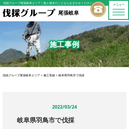
伐採グループ尾張岐阜エリア
｜庭と植木のことならおまかせください
メニュー
toggle
尾張岐阜
naviga
施工事例
伐採グループ尾張岐阜エリア
>
施工実績
>
岐阜県羽鳥市で伐採
2022/03/24
岐阜県羽鳥市で伐採