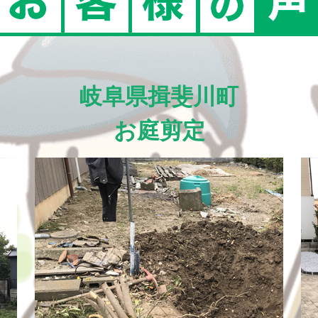
岐阜県揖斐川町
お庭剪定