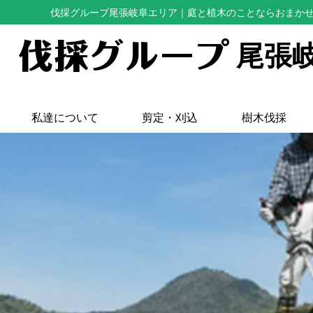
伐採グループ尾張岐阜エリア
｜庭と植木のことならおまか
尾張
私達について
剪定・刈込
樹木伐採