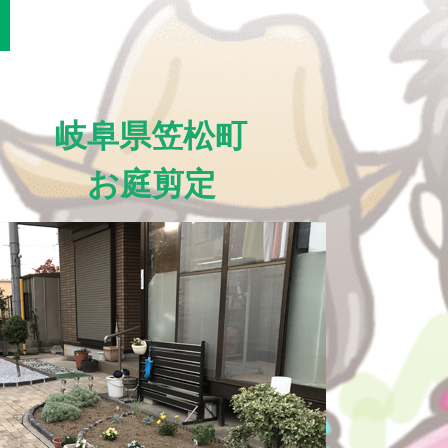
岐阜県笠松町
お庭剪定