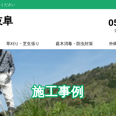
せください
岐阜
0
草刈り・芝生張り
庭木消毒・防虫対策
外
施工事例