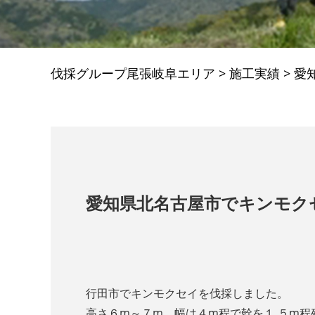
伐採グループ尾張岐阜エリア
>
施工実績
>
愛
愛知県北名古屋市でキンモク
行田市でキンモクセイを伐採しました。
高さ６m～７m、幅は４m程で幹を１.５m程