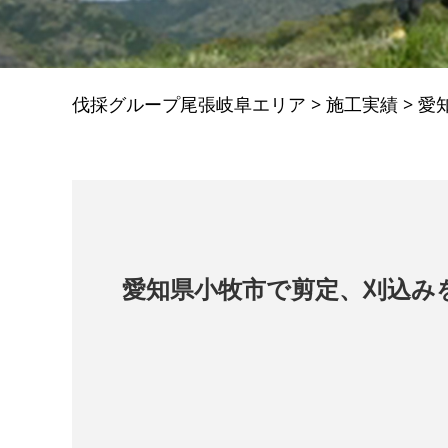
伐採グループ尾張岐阜エリア
>
施工実績
>
愛
愛知県小牧市で剪定、刈込み