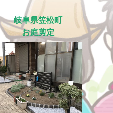
岐阜県笠松町
お庭剪定