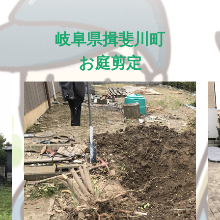
岐阜県揖斐川町
お庭剪定