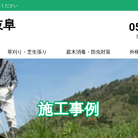
せください
岐阜
0
草刈り・芝生張り
庭木消毒・防虫対策
外
施工事例