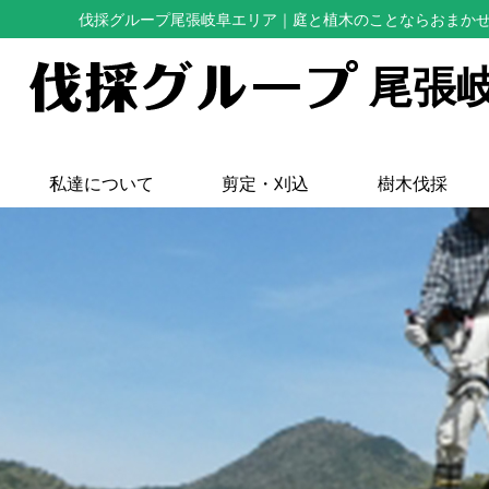
伐採グループ尾張岐阜エリア
｜庭と植木のことならおまか
尾張
私達について
剪定・刈込
樹木伐採