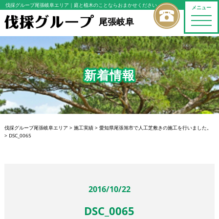
伐採グループ尾張岐阜エリア
｜庭と植木のことならおまかせください
メニュー
toggle
尾張岐阜
naviga
新着情報
伐採グループ尾張岐阜エリア
>
施工実績
>
愛知県尾張旭市で人工芝敷きの施工を行いました。
>
DSC_0065
2016/10/22
DSC_0065