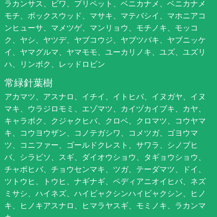
ラカンサス、ビワ、プリペット、ベニカナメ、ベニカナメ
モチ、ボックスウッド、マサキ、マテバシイ、マホニアコ
ンヒューサ、マメツゲ、マンリョウ、モチノキ、モッコ
ク、ヤシ、ヤツデ、ヤブコウジ、ヤブツバキ、ヤブニッケ
イ、ヤマグルマ、ヤマモモ、ユーカリノキ、ユズ、ユズリ
ハ、リンボク、レッドロビン
常緑針葉樹
アカマツ、アスナロ、イチイ、イトヒバ、イヌガヤ、イヌ
マキ、ウラジロモミ、エゾマツ、カイヅカイブキ、カヤ、
キャラボク、クジャクヒバ、クロベ、クロマツ、コウヤマ
キ、コウヨウザン、コノテガシワ、コメツガ、ゴヨウマ
ツ、コニファー、ゴールドクレスト、サワラ、シノブヒ
バ、シラビソ、スギ、ダイオウショウ、タギョウショウ、
チャボヒバ、チョウセンマキ、ツガ、テーダマツ、ドイ、
ツトウヒ、トウヒ、ナギナギ、ペディアニオイヒバ、ネズ
ミサシ、ハイネズ、ハイビャクシンハイビャクシン、ヒノ
キ、ヒノキアスナロ、ヒマラヤスギ、モミノキ、ラカンマ