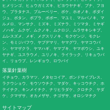
ヒメリンゴ、ヒュウガミズキ、ビヨウヤナギ、ブナ、フヨ
ウ、プラタナス、ブルーベリー、ボケ、ホオノキ、ボダイ
ジュ、ボタン、ポプラ、ポポー、マユミ、マルバノキ、マ
ルメロ、マンサク、ミズキ、ミズナラ、ミツマタ、ミヤギ
ノハギ、ムクゲ、ムクノキ、ムクロジ、ムラサキシキブ、
ムレスズメ、メギ、メグスリノキ、モクゲンジ、モクレ
ン、モミジバフウ、ヤブデマリ、ヤマグワ、ヤマコウバ
シ、ヤマザクラ、ヤマハギ、ヤマブキ、ヤマボウシ、ユキ
ヤナギ、ユスラウメ、ユリノキ、ライラック、リキュウバ
イ、リョウブ、レンギョウ、ロウバイ
落葉針葉樹
イチョウ、カラマツ、メタセコイア、ポンドサイプレス、
ラクウショウ、モウソウチク、マダケ、キッコウチク、ホ
テイチク、キンメイチク、ナリヒラダケ、クロチク、ヤダ
ケ、クマザサ、オカメザサ、チゴザサ、オロシマチク
サイトマップ