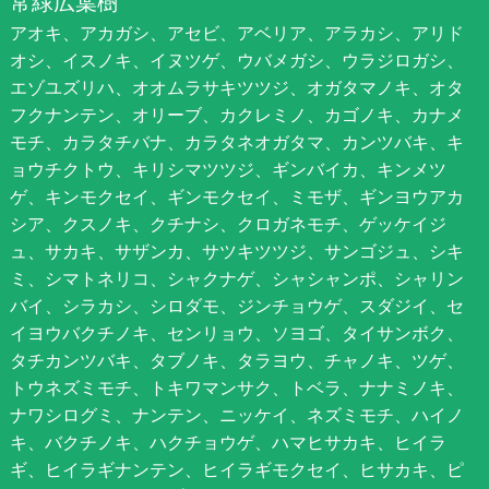
常緑広葉樹
アオキ、アカガシ、アセビ、アベリア、アラカシ、アリド
オシ、イスノキ、イヌツゲ、ウバメガシ、ウラジロガシ、
エゾユズリハ、オオムラサキツツジ、オガタマノキ、オタ
フクナンテン、オリーブ、カクレミノ、カゴノキ、カナメ
モチ、カラタチバナ、カラタネオガタマ、カンツバキ、キ
ョウチクトウ、キリシマツツジ、ギンバイカ、キンメツ
ゲ、キンモクセイ、ギンモクセイ、ミモザ、ギンヨウアカ
シア、クスノキ、クチナシ、クロガネモチ、ゲッケイジ
ュ、サカキ、サザンカ、サツキツツジ、サンゴジュ、シキ
ミ、シマトネリコ、シャクナゲ、シャシャンポ、シャリン
バイ、シラカシ、シロダモ、ジンチョウゲ、スダジイ、セ
イヨウバクチノキ、センリョウ、ソヨゴ、タイサンボク、
タチカンツバキ、タブノキ、タラヨウ、チャノキ、ツゲ、
トウネズミモチ、トキワマンサク、トベラ、ナナミノキ、
ナワシログミ、ナンテン、ニッケイ、ネズミモチ、ハイノ
キ、バクチノキ、ハクチョウゲ、ハマヒサカキ、ヒイラ
ギ、ヒイラギナンテン、ヒイラギモクセイ、ヒサカキ、ピ