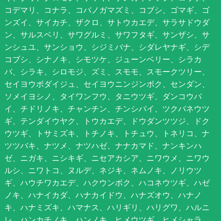
コデマリ、コナラ、コバノガマズミ、コブシ、ゴマギ、ゴ
ンズイ、サイカチ、ザクロ、サトウカエデ、サラサドウダ
ン、サルスベリ、サワグルミ、サワフタギ、サンザシ、サ
ンシュユ、サンショウ、シジミバナ、シダレヤナギ、シデ
コブシ、シナノキ、シモツケ、ジューンベリー、シラカ
バ、シラキ、シロモジ、ズミ、スモモ、スモークツリー、
セイヨウボダイジュ、セイヨウニンジンボク、センダン、
ソメイヨシノ、タイワンフウ、タニウツギ、ダンコウバ
イ、チドリノキ、チャンチン、チンシバイ、ツクバネウツ
ギ、テンダイウヤク、トウカエデ、ドウダンツツジ、ドク
ウツギ、トサミズキ、トチノキ、トチュウ、トネリコ、ナ
ツツバキ、ナツメ、ナツハゼ、ナナカマド、ナンキンハ
ゼ、ニガキ、ニシキギ、ニセアカシア、ニワウメ、ニワウ
ルシ、ニワトコ、ヌルデ、ネジキ、ネムノキ、ノリウツ
ギ、ハウチワカエデ、ハクウンボク、ハコネウツギ、ハゼ
ノキ、ハナイカダ、ハナカイドウ、ハナズオウ、ハナノ
キ、ハナミズキ、ハマナス、ハリギリ、ハリグワ、ハルニ
レ、ハンカチノキ、ハンノキ、ヒメウツギ、ヒメシャラ、