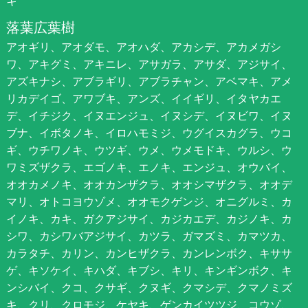
キ
落葉広葉樹
アオギリ、アオダモ、アオハダ、アカシデ、アカメガシ
ワ、アキグミ、アキニレ、アサガラ、アサダ、アジサイ、
アズキナシ、アブラギリ、アブラチャン、アベマキ、アメ
リカデイゴ、アワブキ、アンズ、イイギリ、イタヤカエ
デ、イチジク、イヌエンジュ、イヌシデ、イヌビワ、イヌ
ブナ、イボタノキ、イロハモミジ、ウグイスカグラ、ウコ
ギ、ウチワノキ、ウツギ、ウメ、ウメモドキ、ウルシ、ウ
ワミズザクラ、エゴノキ、エノキ、エンジュ、オウバイ、
オオカメノキ、オオカンザクラ、オオシマザクラ、オオデ
マリ、オトコヨウゾメ、オオモクゲンジ、オニグルミ、カ
イノキ、カキ、ガクアジサイ、カジカエデ、カジノキ、カ
シワ、カシワバアジサイ、カツラ、ガマズミ、カマツカ、
カラタチ、カリン、カンヒザクラ、カンレンボク、キササ
ゲ、キソケイ、キハダ、キブシ、キリ、キンギンボク、キ
ンシバイ、クコ、クサギ、クヌギ、クマシデ、クマノミズ
キ、クリ、クロモジ、ケヤキ、ゲンカイツツジ、コウゾ、