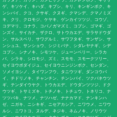
ゲ、キソケイ、キハダ、キブシ、キリ、キンギンボク、キ
ンシバイ、クコ、クサギ、クヌギ、クマシデ、クマノミズ
キ、クリ、クロモジ、ケヤキ、ゲンカイツツジ、コウゾ、
コデマリ、コナラ、コバノガマズミ、コブシ、ゴマギ、ゴ
ンズイ、サイカチ、ザクロ、サトウカエデ、サラサドウダ
ン、サルスベリ、サワグルミ、サワフタギ、サンザシ、サ
ンシュユ、サンショウ、シジミバナ、シダレヤナギ、シデ
コブシ、シナノキ、シモツケ、ジューンベリー、シラカ
バ、シラキ、シロモジ、ズミ、スモモ、スモークツリー、
セイヨウボダイジュ、セイヨウニンジンボク、センダン、
ソメイヨシノ、タイワンフウ、タニウツギ、ダンコウバ
イ、チドリノキ、チャンチン、チンシバイ、ツクバネウツ
ギ、テンダイウヤク、トウカエデ、ドウダンツツジ、ドク
ウツギ、トサミズキ、トチノキ、トチュウ、トネリコ、ナ
ツツバキ、ナツメ、ナツハゼ、ナナカマド、ナンキンハ
ゼ、ニガキ、ニシキギ、ニセアカシア、ニワウメ、ニワウ
ルシ、ニワトコ、ヌルデ、ネジキ、ネムノキ、ノリウツ