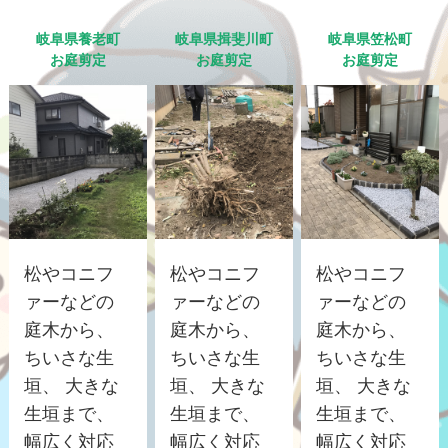
岐阜県養老町
岐阜県揖斐川町
岐阜県笠松町
お庭剪定
お庭剪定
お庭剪定
松やコニフ
松やコニフ
松やコニフ
ァーなどの
ァーなどの
ァーなどの
庭木から、
庭木から、
庭木から、
ちいさな生
ちいさな生
ちいさな生
垣、 大きな
垣、 大きな
垣、 大きな
生垣まで、
生垣まで、
生垣まで、
幅広く対応
幅広く対応
幅広く対応