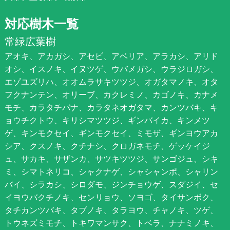
対応樹木一覧
常緑広葉樹
アオキ、アカガシ、アセビ、アベリア、アラカシ、アリド
オシ、イスノキ、イヌツゲ、ウバメガシ、ウラジロガシ、
エゾユズリハ、オオムラサキツツジ、オガタマノキ、オタ
フクナンテン、オリーブ、カクレミノ、カゴノキ、カナメ
モチ、カラタチバナ、カラタネオガタマ、カンツバキ、キ
ョウチクトウ、キリシマツツジ、ギンバイカ、キンメツ
ゲ、キンモクセイ、ギンモクセイ、ミモザ、ギンヨウアカ
シア、クスノキ、クチナシ、クロガネモチ、ゲッケイジ
ュ、サカキ、サザンカ、サツキツツジ、サンゴジュ、シキ
ミ、シマトネリコ、シャクナゲ、シャシャンポ、シャリン
バイ、シラカシ、シロダモ、ジンチョウゲ、スダジイ、セ
イヨウバクチノキ、センリョウ、ソヨゴ、タイサンボク、
タチカンツバキ、タブノキ、タラヨウ、チャノキ、ツゲ、
トウネズミモチ、トキワマンサク、トベラ、ナナミノキ、