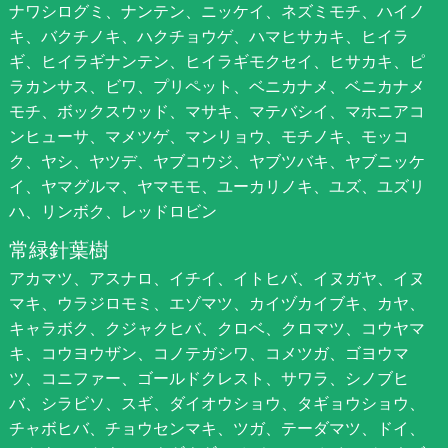
ナワシログミ、ナンテン、ニッケイ、ネズミモチ、ハイノ
キ、バクチノキ、ハクチョウゲ、ハマヒサカキ、ヒイラ
ギ、ヒイラギナンテン、ヒイラギモクセイ、ヒサカキ、ピ
ラカンサス、ビワ、プリペット、ベニカナメ、ベニカナメ
モチ、ボックスウッド、マサキ、マテバシイ、マホニアコ
ンヒューサ、マメツゲ、マンリョウ、モチノキ、モッコ
ク、ヤシ、ヤツデ、ヤブコウジ、ヤブツバキ、ヤブニッケ
イ、ヤマグルマ、ヤマモモ、ユーカリノキ、ユズ、ユズリ
ハ、リンボク、レッドロビン
常緑針葉樹
アカマツ、アスナロ、イチイ、イトヒバ、イヌガヤ、イヌ
マキ、ウラジロモミ、エゾマツ、カイヅカイブキ、カヤ、
キャラボク、クジャクヒバ、クロベ、クロマツ、コウヤマ
キ、コウヨウザン、コノテガシワ、コメツガ、ゴヨウマ
ツ、コニファー、ゴールドクレスト、サワラ、シノブヒ
バ、シラビソ、スギ、ダイオウショウ、タギョウショウ、
チャボヒバ、チョウセンマキ、ツガ、テーダマツ、ドイ、