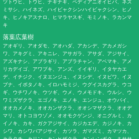
ツトウヒ、トウヒ、ナギナギ、ペディアニオイヒバ、ネズ
ミサシ、ハイネズ、ハイビャクシンハイビャクシン、ヒノ
キ、ヒノキアスナロ、ヒマラヤスギ、モミノキ、ラカンマ
キ
落葉広葉樹
アオギリ、アオダモ、アオハダ、アカシデ、アカメガシ
ワ、アキグミ、アキニレ、アサガラ、アサダ、アジサイ、
アズキナシ、アブラギリ、アブラチャン、アベマキ、アメ
リカデイゴ、アワブキ、アンズ、イイギリ、イタヤカエ
デ、イチジク、イヌエンジュ、イヌシデ、イヌビワ、イヌ
ブナ、イボタノキ、イロハモミジ、ウグイスカグラ、ウコ
ギ、ウチワノキ、ウツギ、ウメ、ウメモドキ、ウルシ、ウ
ワミズザクラ、エゴノキ、エノキ、エンジュ、オウバイ、
オオカメノキ、オオカンザクラ、オオシマザクラ、オオデ
マリ、オトコヨウゾメ、オオモクゲンジ、オニグルミ、カ
イノキ、カキ、ガクアジサイ、カジカエデ、カジノキ、カ
シワ、カシワバアジサイ、カツラ、ガマズミ、カマツカ、
カラタチ、カリン、カンヒザクラ、カンレンボク、キササ