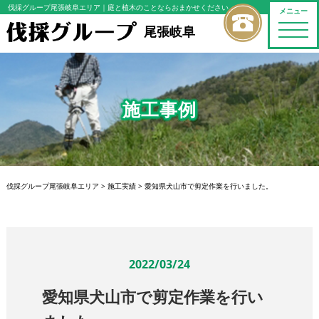
伐採グループ尾張岐阜エリア
｜庭と植木のことならおまかせください
メニュー
toggle
尾張岐阜
naviga
施工事例
伐採グループ尾張岐阜エリア
>
施工実績
>
愛知県犬山市で剪定作業を行いました。
2022/03/24
愛知県犬山市で剪定作業を行い