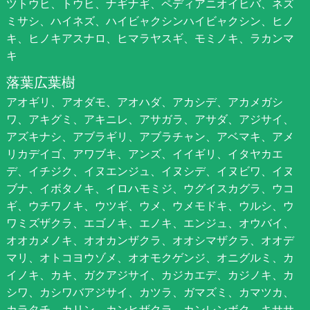
ツトウヒ、トウヒ、ナギナギ、ペディアニオイヒバ、ネズ
ミサシ、ハイネズ、ハイビャクシンハイビャクシン、ヒノ
キ、ヒノキアスナロ、ヒマラヤスギ、モミノキ、ラカンマ
キ
落葉広葉樹
アオギリ、アオダモ、アオハダ、アカシデ、アカメガシ
ワ、アキグミ、アキニレ、アサガラ、アサダ、アジサイ、
アズキナシ、アブラギリ、アブラチャン、アベマキ、アメ
リカデイゴ、アワブキ、アンズ、イイギリ、イタヤカエ
デ、イチジク、イヌエンジュ、イヌシデ、イヌビワ、イヌ
ブナ、イボタノキ、イロハモミジ、ウグイスカグラ、ウコ
ギ、ウチワノキ、ウツギ、ウメ、ウメモドキ、ウルシ、ウ
ワミズザクラ、エゴノキ、エノキ、エンジュ、オウバイ、
オオカメノキ、オオカンザクラ、オオシマザクラ、オオデ
マリ、オトコヨウゾメ、オオモクゲンジ、オニグルミ、カ
イノキ、カキ、ガクアジサイ、カジカエデ、カジノキ、カ
シワ、カシワバアジサイ、カツラ、ガマズミ、カマツカ、
カラタチ、カリン、カンヒザクラ、カンレンボク、キササ