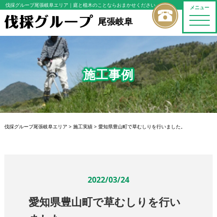
伐採グループ尾張岐阜エリア
｜庭と植木のことならおまかせください
メニュー
toggle
尾張岐阜
naviga
施工事例
伐採グループ尾張岐阜エリア
>
施工実績
>
愛知県豊山町で草むしりを行いました。
2022/03/24
愛知県豊山町で草むしりを行い