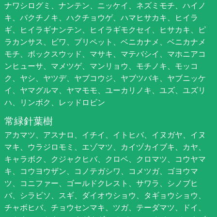
ナワシログミ、ナンテン、ニッケイ、ネズミモチ、ハイノ
キ、バクチノキ、ハクチョウゲ、ハマヒサカキ、ヒイラ
ギ、ヒイラギナンテン、ヒイラギモクセイ、ヒサカキ、ピ
ラカンサス、ビワ、プリペット、ベニカナメ、ベニカナメ
モチ、ボックスウッド、マサキ、マテバシイ、マホニアコ
ンヒューサ、マメツゲ、マンリョウ、モチノキ、モッコ
ク、ヤシ、ヤツデ、ヤブコウジ、ヤブツバキ、ヤブニッケ
イ、ヤマグルマ、ヤマモモ、ユーカリノキ、ユズ、ユズリ
ハ、リンボク、レッドロビン
常緑針葉樹
アカマツ、アスナロ、イチイ、イトヒバ、イヌガヤ、イヌ
マキ、ウラジロモミ、エゾマツ、カイヅカイブキ、カヤ、
キャラボク、クジャクヒバ、クロベ、クロマツ、コウヤマ
キ、コウヨウザン、コノテガシワ、コメツガ、ゴヨウマ
ツ、コニファー、ゴールドクレスト、サワラ、シノブヒ
バ、シラビソ、スギ、ダイオウショウ、タギョウショウ、
チャボヒバ、チョウセンマキ、ツガ、テーダマツ、ドイ、