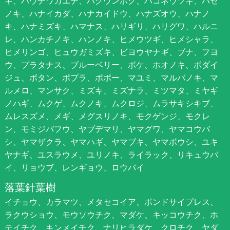
ギ、ハウチワカエデ、ハクウンボク、ハコネウツギ、ハゼ
ノキ、ハナイカダ、ハナカイドウ、ハナズオウ、ハナノ
キ、ハナミズキ、ハマナス、ハリギリ、ハリグワ、ハルニ
レ、ハンカチノキ、ハンノキ、ヒメウツギ、ヒメシャラ、
ヒメリンゴ、ヒュウガミズキ、ビヨウヤナギ、ブナ、フヨ
ウ、プラタナス、ブルーベリー、ボケ、ホオノキ、ボダイ
ジュ、ボタン、ポプラ、ポポー、マユミ、マルバノキ、マ
ルメロ、マンサク、ミズキ、ミズナラ、ミツマタ、ミヤギ
ノハギ、ムクゲ、ムクノキ、ムクロジ、ムラサキシキブ、
ムレスズメ、メギ、メグスリノキ、モクゲンジ、モクレ
ン、モミジバフウ、ヤブデマリ、ヤマグワ、ヤマコウバ
シ、ヤマザクラ、ヤマハギ、ヤマブキ、ヤマボウシ、ユキ
ヤナギ、ユスラウメ、ユリノキ、ライラック、リキュウバ
イ、リョウブ、レンギョウ、ロウバイ
落葉針葉樹
イチョウ、カラマツ、メタセコイア、ポンドサイプレス、
ラクウショウ、モウソウチク、マダケ、キッコウチク、ホ
テイチク、キンメイチク、ナリヒラダケ、クロチク、ヤダ