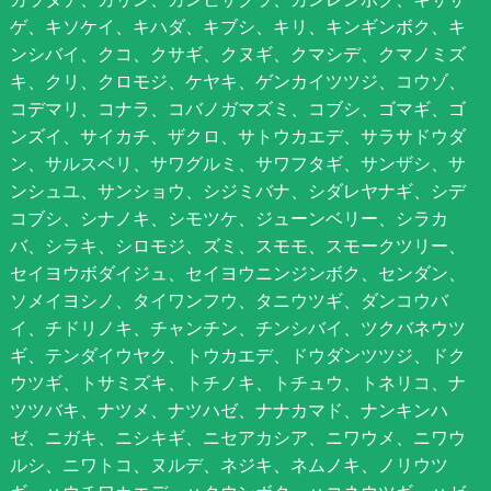
ゲ、キソケイ、キハダ、キブシ、キリ、キンギンボク、キ
ンシバイ、クコ、クサギ、クヌギ、クマシデ、クマノミズ
キ、クリ、クロモジ、ケヤキ、ゲンカイツツジ、コウゾ、
コデマリ、コナラ、コバノガマズミ、コブシ、ゴマギ、ゴ
ンズイ、サイカチ、ザクロ、サトウカエデ、サラサドウダ
ン、サルスベリ、サワグルミ、サワフタギ、サンザシ、サ
ンシュユ、サンショウ、シジミバナ、シダレヤナギ、シデ
コブシ、シナノキ、シモツケ、ジューンベリー、シラカ
バ、シラキ、シロモジ、ズミ、スモモ、スモークツリー、
セイヨウボダイジュ、セイヨウニンジンボク、センダン、
ソメイヨシノ、タイワンフウ、タニウツギ、ダンコウバ
イ、チドリノキ、チャンチン、チンシバイ、ツクバネウツ
ギ、テンダイウヤク、トウカエデ、ドウダンツツジ、ドク
ウツギ、トサミズキ、トチノキ、トチュウ、トネリコ、ナ
ツツバキ、ナツメ、ナツハゼ、ナナカマド、ナンキンハ
ゼ、ニガキ、ニシキギ、ニセアカシア、ニワウメ、ニワウ
ルシ、ニワトコ、ヌルデ、ネジキ、ネムノキ、ノリウツ