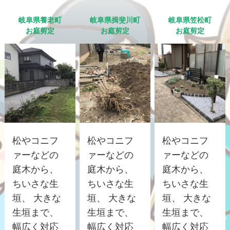
岐阜県養老町
岐阜県揖斐川町
岐阜県笠松町
お庭剪定
お庭剪定
お庭剪定
松やコニフ
松やコニフ
松やコニフ
ァーなどの
ァーなどの
ァーなどの
庭木から、
庭木から、
庭木から、
ちいさな生
ちいさな生
ちいさな生
垣、 大きな
垣、 大きな
垣、 大きな
生垣まで、
生垣まで、
生垣まで、
幅広く対応
幅広く対応
幅広く対応